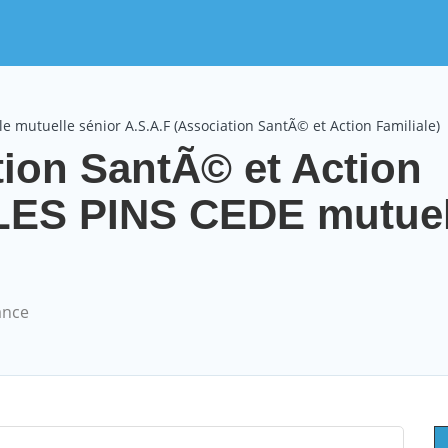
e mutuelle sénior A.S.A.F (Association SantÃ© et Action Familiale)
tion SantÃ© et Action
 LES PINS CEDE mutuel
ance