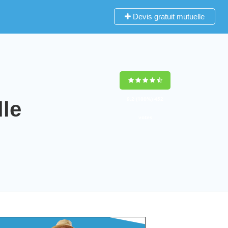
Devis gratuit mutuelle
9,2
(100%)
452
le
votes