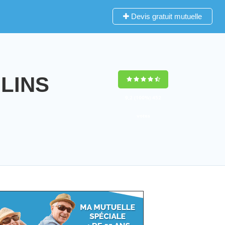
Devis gratuit mutuelle
ULINS
9,2
(100%)
452
votes