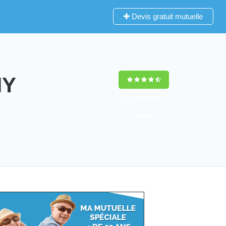
Devis gratuit mutuelle
HY
9,2
(100%)
452
votes