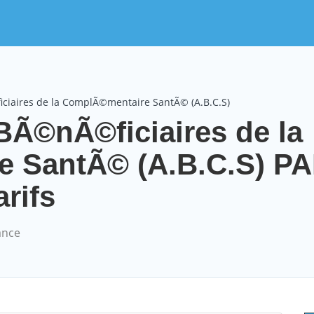
iciaires de la ComplÃ©mentaire SantÃ© (A.B.C.S)
BÃ©nÃ©ficiaires de la
 SantÃ© (A.B.C.S) PA
arifs
ance