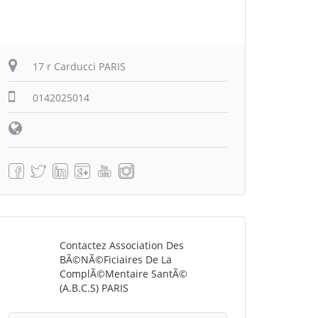
17 r Carducci PARIS
0142025014
Contactez Association Des
BÃ©nÃ©ficiaires De La
ComplÃ©mentaire SantÃ©
(A.B.C.S) PARIS