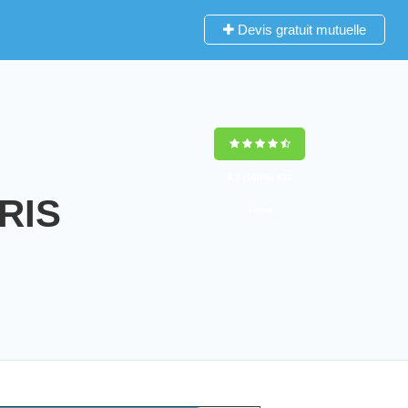
Devis gratuit mutuelle
9,2
(100%)
452
RIS
votes