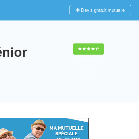
Devis gratuit mutuelle
nior
9,2
(100%)
452
votes