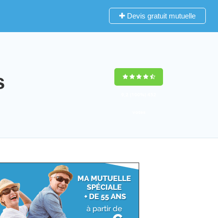
Devis gratuit mutuelle
s
9,2
(100%)
452
votes