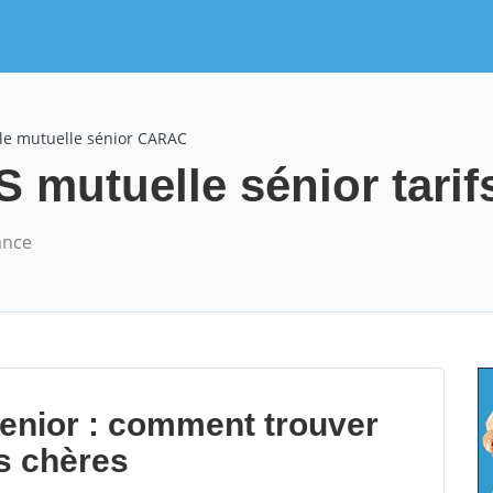
le mutuelle sénior CARAC
utuelle sénior tarif
ance
senior : comment trouver
s chères