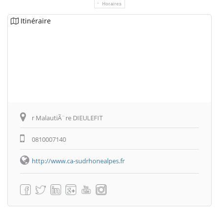
Horaires
Itinéraire
r MalautiÃ¨re DIEULEFIT
0810007140
http://www.ca-sudrhonealpes.fr