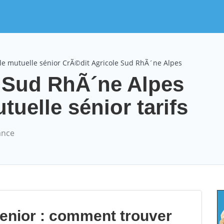
le mutuelle sénior CrÃ©dit Agricole Sud RhÃ´ne Alpes
e Sud RhÃ´ne Alpes
elle sénior tarifs
ance
senior : comment trouver