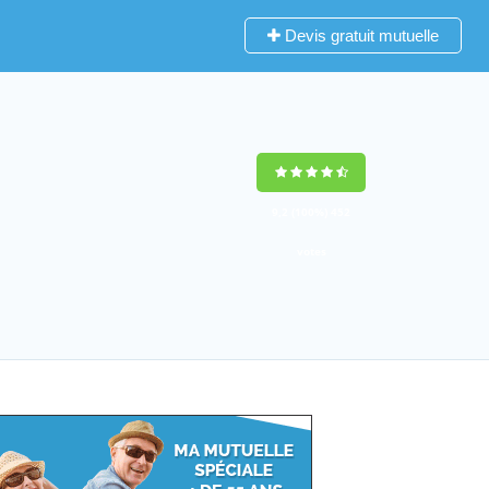
Devis gratuit mutuelle
9,2
(100%)
452
votes