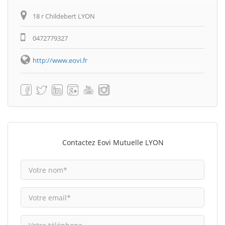
18 r Childebert LYON
0472779327
http://www.eovi.fr
Contactez Eovi Mutuelle LYON