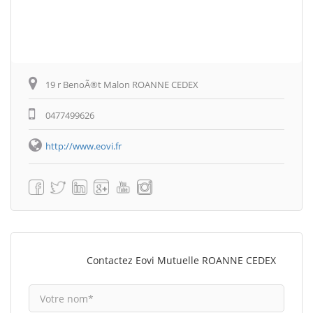
19 r BenoÃ®t Malon ROANNE CEDEX
0477499626
http://www.eovi.fr
Contactez Eovi Mutuelle ROANNE CEDEX