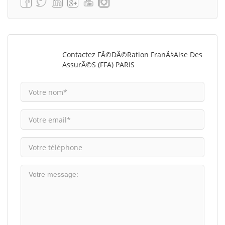
Contactez FÃ©dÃ©ration FranÃ§aise Des
AssurÃ©s (FFA) PARIS