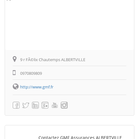
9 r FÃ©lix Chautemps ALBERTVILLE
0970809809
http://www.gmf.fr
Contactez GMF Assurances ALBERTVILLE