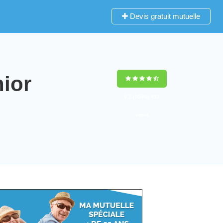
Devis gratuit mutuelle
ior
9,2
(100%)
452
votes