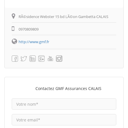
RÃ©sidence Webster 15 bd LÃ©on Gambetta CALAIS
0970809809
http://www.gmf.fr
Contactez GMF Assurances CALAIS