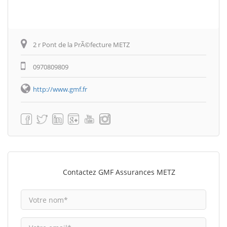
2 r Pont de la PrÃ©fecture METZ
0970809809
http://www.gmf.fr
Contactez GMF Assurances METZ