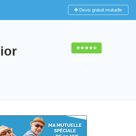
Devis gratuit mutuelle
ior
9,2
(100%)
452
votes