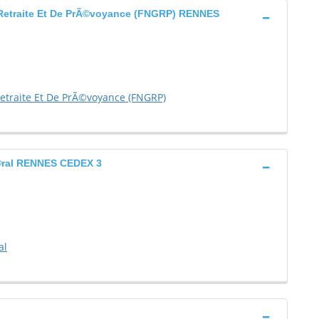
Retraite Et De PrÃ©voyance (FNGRP) RENNES
traite Et De PrÃ©voyance (FNGRP)
Ã©ral RENNES CEDEX 3
al