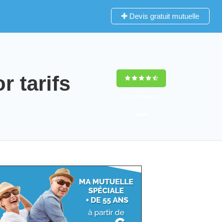
Devis gratuit mutuelle
 tarifs
9,2
(100%)
452
votes