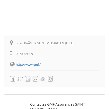
38 av BoÃ©tie SAINT MEDARD EN JALLES
0970809809
http://www.gmf.fr
Contactez GMF Assurances SAINT