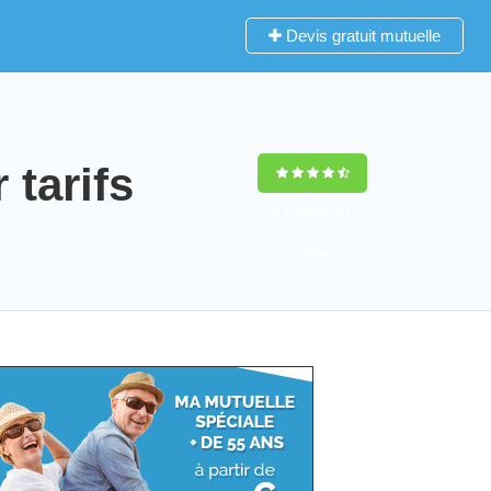
Devis gratuit mutuelle
tarifs
9,2
(100%)
452
votes