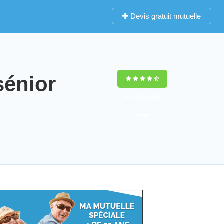
Devis gratuit mutuelle
énior
9,2
(100%)
452
votes