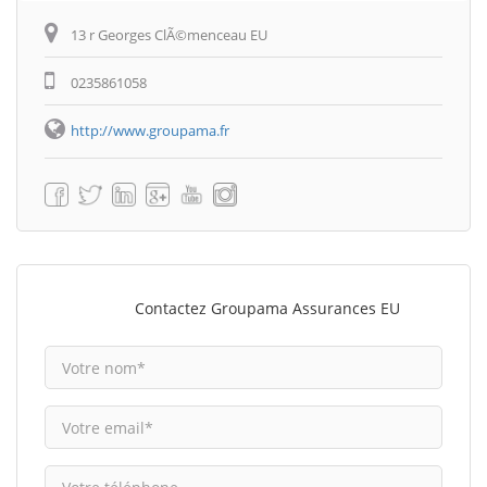
13 r Georges ClÃ©menceau EU
0235861058
http://www.groupama.fr
Contactez Groupama Assurances EU