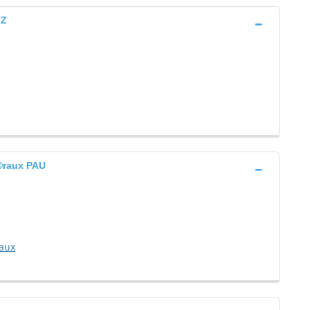
TZ
©raux PAU
aux