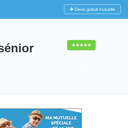
Devis gratuit mutuelle
sénior
9,2
(100%)
452
votes