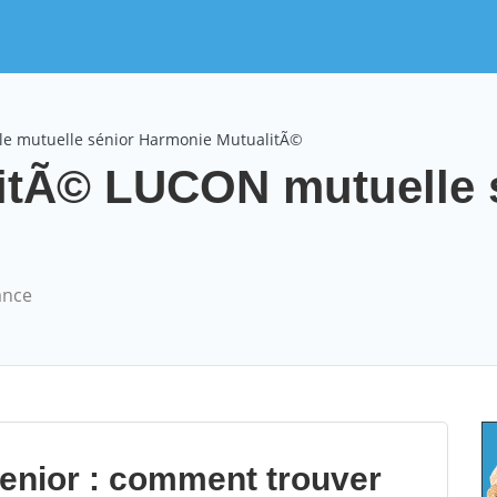
le mutuelle sénior Harmonie MutualitÃ©
itÃ© LUCON mutuelle 
ance
senior : comment trouver