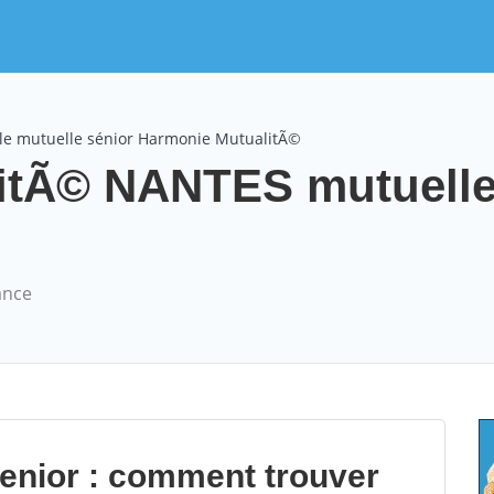
le mutuelle sénior Harmonie MutualitÃ©
itÃ© NANTES mutuelle
ance
senior : comment trouver