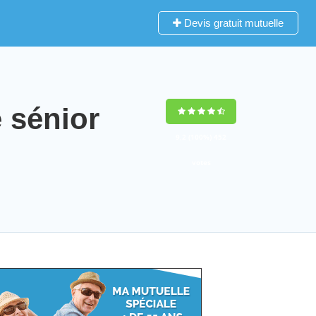
Devis gratuit mutuelle
 sénior
9,2
(100%)
452
votes