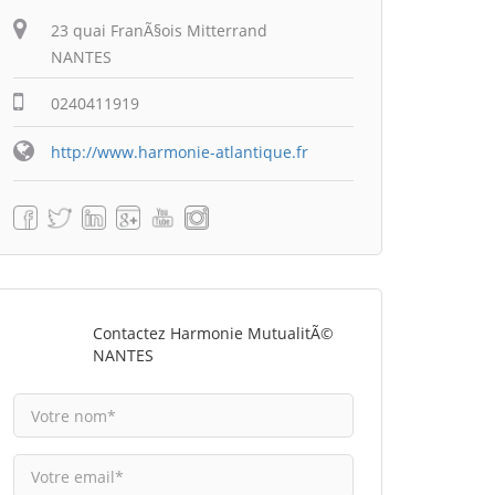
23 quai FranÃ§ois Mitterrand
NANTES
0240411919
http://www.harmonie-atlantique.fr
Contactez Harmonie MutualitÃ©
NANTES