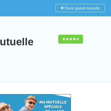
Devis gratuit mutuelle
utuelle
9,2
(100%)
452
votes