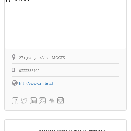
27 r Jean JaurÃ¨s LIMOGES
0555332162
http://www.mfbco.fr