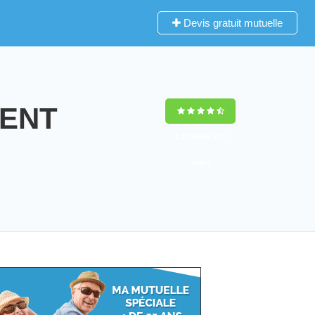
Devis gratuit mutuelle
IENT
9,2
(100%)
452
votes