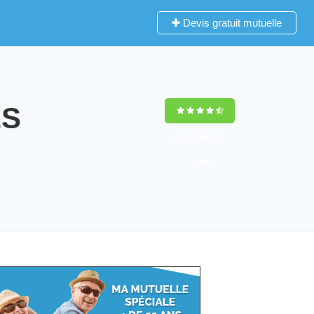
Devis gratuit mutuelle
ES
9,2
(100%)
452
votes