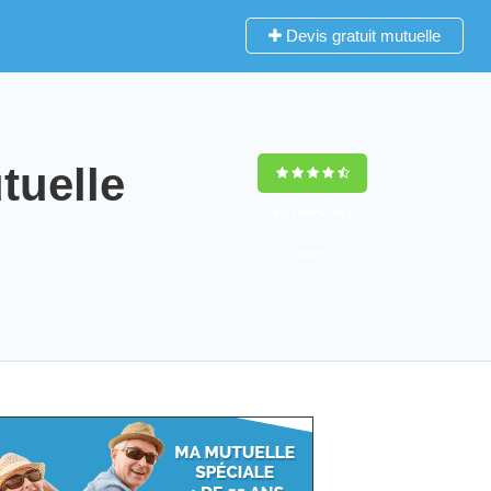
Devis gratuit mutuelle
uelle
9,2
(100%)
452
votes