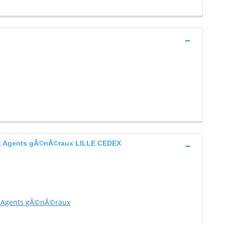
et Agents gÃ©nÃ©raux LILLE CEDEX
t Agents gÃ©nÃ©raux