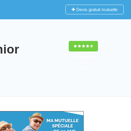
Devis gratuit mutuelle
ior
9,2
(100%)
452
votes