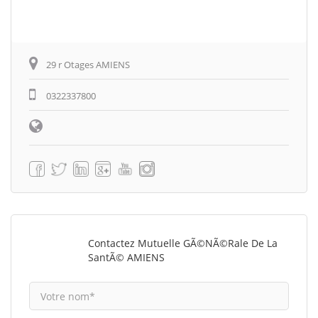
29 r Otages AMIENS
0322337800
Contactez Mutuelle GÃ©nÃ©rale De La
SantÃ© AMIENS