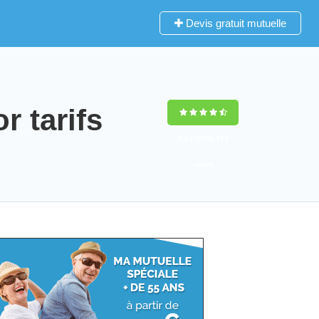
Devis gratuit mutuelle
 tarifs
9,2
(100%)
452
votes